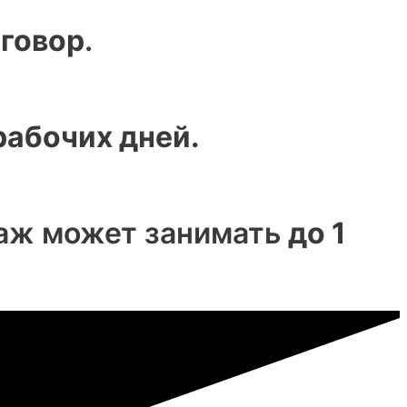
оговор
.
рабочих дней.
таж может занимать
до 1