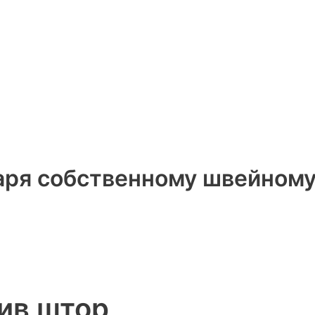
аря собственному швейному
ив штор